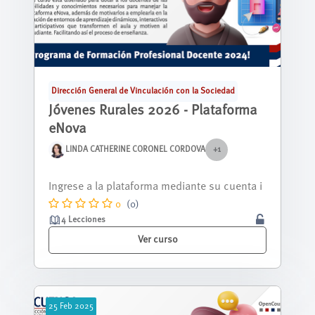
Dirección General de Vinculación con la Sociedad
Jóvenes Rurales 2026 - Plataforma
eNova
LINDA CATHERINE CORONEL CORDOVA
+1
Nos alegra tenerte aquí, y queremos que sep
as que estás a punto de descubrir una...
0
(0)
4 Lecciones
Ver curso
25
Feb
2025