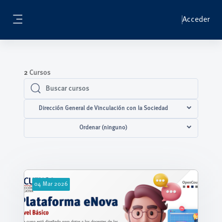
Salta al contenido principal
Acceder
Panel lateral
2
Cursos
Buscar cursos
Buscar cursos
Dirección General de Vinculación con la Sociedad
Ordenar (ninguno)
04
Mar
2026