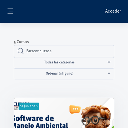
Salta al contenido principal
Acceder
Panel lateral
5
Cursos
Buscar cursos
Buscar cursos
Todas las categorías
Ordenar (ninguno)
01
Jun
2026