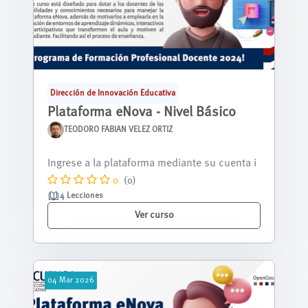
Dirección de Innovación Educativa
Plataforma eNova - Nivel Básico
TEODORO FABIAN VELEZ ORTIZ
Nos alegra tenerte aquí, y queremos que sep
as que estás a punto de descubrir una...
0
(0)
4 Lecciones
Ver curso
04
Mar
2026