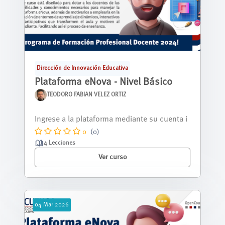
Dirección de Innovación Educativa
Plataforma eNova - Nivel Básico
TEODORO FABIAN VELEZ ORTIZ
Nos alegra tenerte aquí, y queremos que sep
as que estás a punto de descubrir una...
0
(0)
4 Lecciones
Ver curso
04
Mar
2026