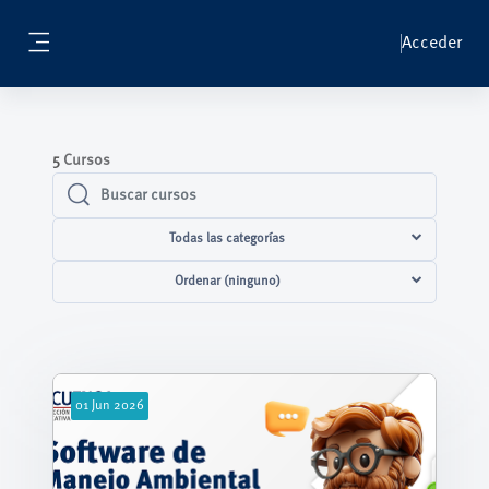
Salta al contenido principal
Acceder
Panel lateral
5
Cursos
Buscar cursos
Buscar cursos
Todas las categorías
Ordenar (ninguno)
01
Jun
2026